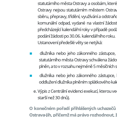
statutárního města Ostravy a osobám, kter
Ostravy nejsou statutárním městem Ostra
sběru, přepravy, třídění, využívání a odstr
komunální odpad, vydané na vlastní žádos
předcházející kalendářní roky v případě podá
podání žádosti po 30.06. kalendářního roku.
Ustanovení předešlé věty se netýká:
dlužníka nebo jeho zákonného zástupc
statutárního města Ostravy schválena žádo
plněn, a to v rozsahu nejméně 5 měsíčních 
dlužníka nebo jeho zákonného zástupce, 
oddlužení dlužníka plněním splátkového ka
Výpis z Centrální evidenci exekucí, kterou 
starší než 30 dnů).
O konečném pořadí přihlášených uchazečů 
Ostrava-Jih, přičemž má právo rozhodnout,