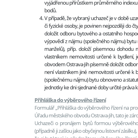
vyjádřenou přírůstkem průměrného indexu s
bodů.
V případě, že vybraný uchazeč je v době uz
či fyzické osoby, je povinen nejpozději d
doložit odboru bytového a ostatního hospo
výpovědí z nájmu (společného nájmu) bytu
manželů), příp. doloží písemnou dohodu 
vlastníkem nemovitosti určené k bydlení,
obvodem Ostrava-Jih písemně doložit odboru 
není vlastníkem jiné nemovitosti určené k 
(společnému nájmu) bytu obnoveno a statu
jednotky ke dni sjednané doby určité práva
Přihláška do výběrového řízení
Formulář „Přihláška do výběrového řízení na p
Úřadu městského obvodu Ostrava-Jih, tato je zá
Uchazeči o pronájem bytů formou výběrového 
(případně ji zašlou jako obyčejnou listovní zásilk