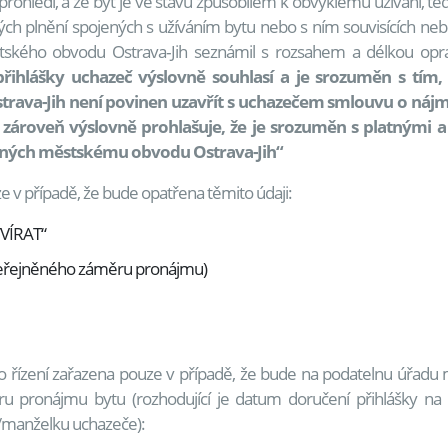
rohlédl, a že byt je ve stavu způsobilém k obvyklému užívání, tedy
tných plnění spojených s užíváním bytu nebo s ním souvisících n
tského obvodu Ostrava‑Jih seznámil s rozsahem a délkou opr
ihlášky uchazeč výslovně souhlasí a je srozuměn s tím, ž
trava-Jih není povinen uzavřít s uchazečem smlouvu o náj
a zároveň výslovně prohlašuje, že je srozuměn s platnými
ěřených městskému obvodu Ostrava-Jih“
 v případě, že bude opatřena těmito údaji:
VÍRAT“
e zveřejněného záměru pronájmu)
 řízení zařazena pouze v případě, že bude na podatelnu úřadu
pronájmu bytu (rozhodující je datum doručení přihlášky na 
a/manželku uchazeče):