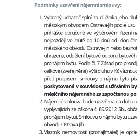
Podmínky uzavření nájemní smlouvy:
Vybraný uchazeč splní za dlužníka jeho d
městským obvodem Ostrava-Jih podle ust. §
přihlášce doručené ve výběrovém řízení 
nejpozději ve lhůtě do 10 dnů od doručen
městského obvodu Ostrava-Jih nebo bezhoto
uhrazena, oddělení bytové odboru bytovéh
pronájem bytu. Podle čl. 7 Zásad pro pron
celkové (zveřejněné) výši dluhu v Kč vázn
před podpisem smlouvy o nájmu bytu pí
poskytovaná v souvislosti s užíváním by
měsíčního nájemného za započtenou pod
Nájemní smlouva bude uzavřena na dobu urč
vyplývajících ze zákona č. 89/2012 Sb., o
pronájem bytu). Smlouvu o nájmu bytu uz
obvodu Ostrava-Jih.
Vlastník nemovitosti (pronajímatel) je op