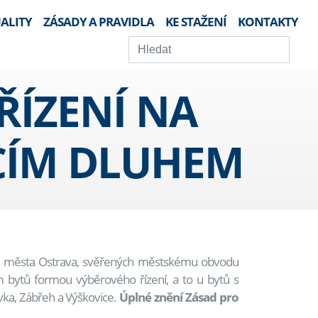
ALITY
ZÁSADY A PRAVIDLA
KE STAŽENÍ
KONTAKTY
ÍZENÍ NA
CÍM DLUHEM
ního města Ostrava, svěřených městskému obvodu
em bytů formou výběrového řízení, a to u bytů s
vka, Zábřeh a Výškovice.
Úplné znění Zásad pro