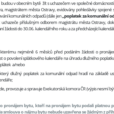
é budou v obecním bytě žít s uchazečem ve společné domácnosti
va, magistrátem města Ostravy, evidovány pohledávky spojené
aňování komunálních odpadů (dále jen
„poplatek za komunální o
t uchazeče příslušným odborem magistrátu města Ostravy, dokl
ní žádosti do 30.06. kalendářního roku a za předcházející kalendá
e, kterému nejméně 6 měsíců před podáním žádosti o proná
st o povolení splátkového kalendáře na úhradu dlužného poplatk
splátek a/nebo
který dlužný poplatek za komunální odpad hradí na základě us
lendáře;
vede, provozuje a spravuje Exekutorská komora ČR (výpis nesmí bý
o pronájem bytu, kteří na pronájem bytu podali platnou 
 že smlouva o nájmu bytu nebude uzavřena se žádným z př