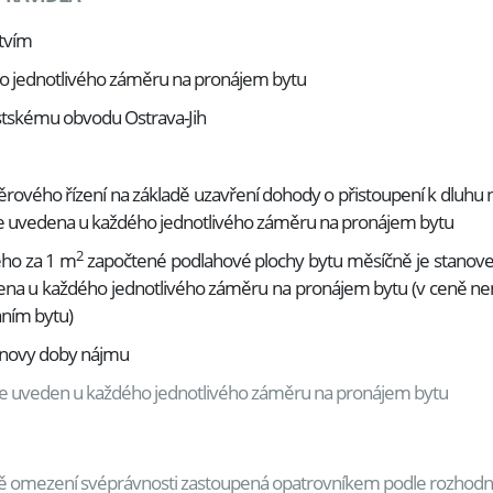
stvím
 jednotlivého záměru na pronájem bytu
stskému obvodu Ostrava-Jih
vého řízení na základě uzavření dohody o přistoupení k dluhu ne
je uvedena u každého jednotlivého záměru na pronájem bytu
2
ho za 1 m
započtené podlahové plochy bytu měsíčně je stanov
edena u každého jednotlivého záměru na pronájem bytu (v ceně n
áním bytu)
bnovy doby nájmu
je uveden u každého jednotlivého záměru na pronájem bytu
padě omezení svéprávnosti zastoupená opatrovníkem podle rozhodnu