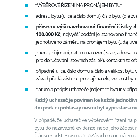
“VÝBĚROVÉ ŘÍZENÍ NA PRONÁJEM BYTU“
adresu bytu (ulice a číslo domu), číslo bytu (dl
přesnou výši navrhované finanční částky d
100.000 Kč
, nejvyšší podání je stanoveno fina
jednotlivého záměru na pronájem bytu (údaj uv
jméno, příjmení, datum narození, stav, adresa tr
pro doručování listovních zásilek), kontaktní tel
případně ulice, číslo domu a číslo a velikost byt
závad předá zástupci pronajímatele, velikost by
datum a podpis uchazeče (nájemce bytu); v pří
Každý uchazeč je povinen ke každé jednotlivé
dni podání přihlášky nesmí být výpis starší n
V případě, že uchazeč ve výběrovém řízení na 
bytu do nezávazné evidence nebo jeho žádost ne
Článku 5 odst. 8 písm. a), b) Zásad pro pronájem b