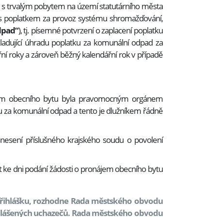
 s trvalým pobytem na území statutárního města
 s poplatkem za provoz systému shromažďování,
dpad“
), tj. písemné potvrzení o zaplacení poplatku
adující úhradu poplatku za komunální odpad za
řní roky a zároveň běžný kalendářní rok v případě
jem obecního bytu byla pravomocným orgánem
u za komunální odpad a tento je dlužníkem řádně
nesení příslušného krajského soudu o povolení
t ke dni podání žádosti o pronájem obecního bytu
přihlášku, rozhodne Rada městského obvodu
ihlášených uchazečů. Rada městského obvodu