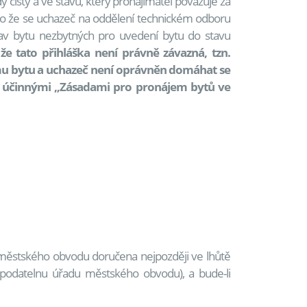
 čistý a ve stavu, který pronajímatel považuje za
ebo že se uchazeč na oddělení technickém odboru
av bytu nezbytných pro uvedení bytu do stavu
e tato přihláška není právně závazná, tzn.
mu bytu a uchazeč není oprávněn domáhat se
 a účinnými „Zásadami pro pronájem bytů ve
 městského obvodu doručena nejpozději ve lhůtě
podatelnu úřadu městského obvodu), a bude-li