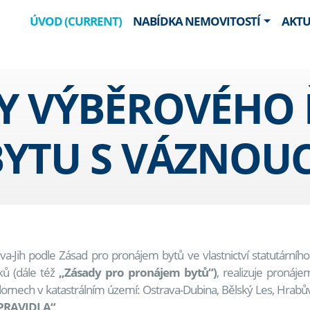
ÚVOD
(CURRENT)
NABÍDKA NEMOVITOSTÍ
AKTU
 VÝBĚROVÉHO Ř
BYTU S VÁZNOU
va-Jih podle Zásad pro pronájem bytů ve vlastnictví statutár
ků (dále též
„Zásady pro pronájem bytů“)
, realizuje pronáj
omech v katastrálním území: Ostrava-Dubina, Bělský Les, Hrabů
 PRAVIDLA“