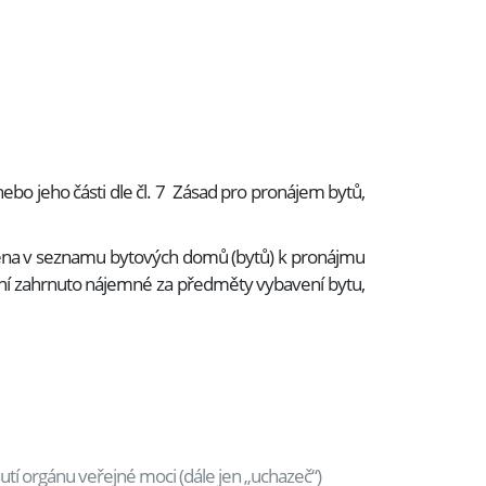
bo jeho části dle čl. 7 Zásad pro pronájem bytů,
ena v seznamu bytových domů (bytů) k pronájmu
ení zahrnuto nájemné za předměty vybavení bytu,
tí orgánu veřejné moci (dále jen „uchazeč“)