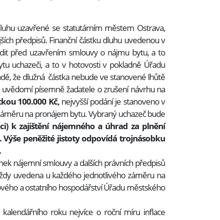
 dluhu uzavřené se statutárním městem Ostrava,
ších předpisů. Finanční částku dluhu uvedenou v
dit před uzavřením smlouvy o nájmu bytu, a to
u uchazeči, a to v hotovosti v pokladně Úřadu
adě, že dlužná částka nebude ve stanovené lhůtě
h uvědomí písemně žadatele o zrušení návrhu na
tkou 100.000 Kč,
nejvyšší podání je stanoveno v
o záměru na pronájem bytu. Vybraný uchazeč bude
uci) k zajištění nájemného a úhrad za plnění
. Výše peněžité jistoty odpovídá trojnásobku
.
ek nájemní smlouvy a dalších právních předpisů
e vždy uvedena u každého jednotlivého záměru na
vého a ostatního hospodářství Úřadu městského
 kalendářního roku nejvíce o roční míru inflace