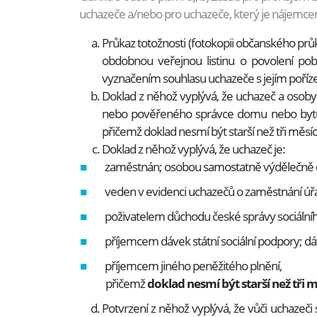
uchazeče a/nebo pro uchazeče, který je nájemcem
Průkaz totožnosti (fotokopii občanského pr
obdobnou veřejnou listinu o povolení pob
vyznačením souhlasu uchazeče s jejím poříz
Doklad z něhož vyplývá, že uchazeč a osoby ž
nebo pověřeného správce domu nebo bytu o
přičemž doklad nesmí být starší než tři měs
Doklad z něhož vyplývá, že uchazeč je:
zaměstnán; osobou samostatně výdělečně 
veden v evidenci uchazečů o zaměstnání úř
poživatelem důchodu české správy sociální
příjemcem dávek státní sociální podpory;
příjemcem jiného peněžitého plnění,
přičemž
doklad nesmí být starší než tři 
Potvrzení z něhož vyplývá, že vůči uchazeč