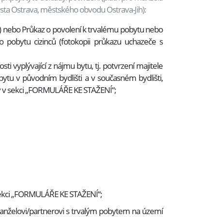
sta Ostrava, městského obvodu Ostrava-Jih):
) nebo Průkaz o povolení k trvalému pobytu nebo
o pobytu cizinců (fotokopii průkazu uchazeče s
i vyplývající z nájmu bytu, tj. potvrzení majitele
u v původním bydlišti a v současném bydlišti,
pný v sekci „FORMULÁŘE KE STAŽENÍ“;
 sekci „FORMULÁŘE KE STAŽENÍ“;
manželovi/partnerovi s trvalým pobytem na území