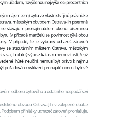
ickým úřadem, navýšenou nejvýše o 5 procentních
ým nájemcem) bytu ve vlastnictví jiné právnické
m Ostrava, městským obvodem Ostrava-Jih písemně
 se stávajícím pronajímatelem ukončil písemnou
ytu (v případě manželů se povinnost týká obou
sy. V případě, že je vybraný uchazeč zároveň
louvy se statutárním městem Ostrava, městským
-Jih platný výpis z katastru nemovitostí, že již
 uvedené lhůtě neučiní, nemusí být právo k nájmu
 požadováno vyklizení pronajaté obecní bytové
tovém odboru bytového a ostatního hospodářství
stského obvodu Ostrava-Jih v zalepené obálce
lce. Podpisem přihlášky uchazeč zároveň prohlašuje,