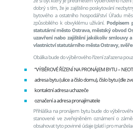
že si byt který je předmětem výběrového řízení p
dobrý s tím, že je zajištěno poskytování nezby
bytového a ostatního hospodářství Úřadu měs
způsobilého k obvyklému užívání.
Podpisem př
statutární město Ostrava, městský obvod Os
uzavření nabo zajištění jakékoliv smlouvy 
vlastnictví statutárního města Ostravy, sv
Obálka bude do výběrového řízení zařazena pouze
“VÝBĚROVÉ ŘÍZENÍ NA PRONÁJEM BYTU – NEOT
adresa bytu (ulice a číslo domu), číslo bytu (dl
kontaktní adresa uchazeče
označení a adresa pronajímatele
Přihláška na pronájem bytu bude do výběrového
stanovené ve zveřejněném oznámení o záměru 
obsahovat tyto povinné údaje (platí i pro manžel