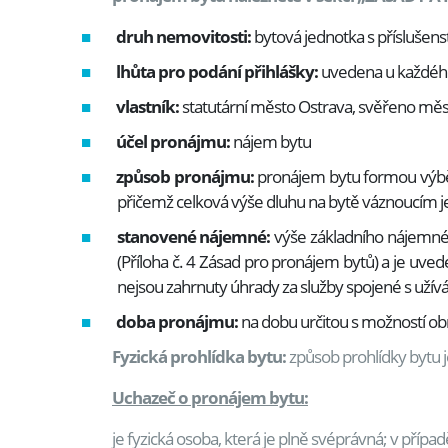
druh nemovitosti:
bytová jednotka s příslušen
lhůta pro podání přihlášky:
uvedena u každého
vlastník:
statutární město Ostrava, svěřeno mě
účel pronájmu:
nájem bytu
způsob pronájmu:
pronájem bytu formou výběro
přičemž celková výše dluhu na bytě váznoucím 
stanovené nájemné:
výše základního nájemné
(Příloha č. 4 Zásad pro pronájem bytů) a je uv
nejsou zahrnuty úhrady za služby spojené s užív
doba pronájmu:
na dobu určitou s možností o
Fyzická prohlídka bytu:
způsob prohlídky bytu 
Uchazeč o pronájem bytu:
je fyzická osoba, která je plně svéprávná; v pří