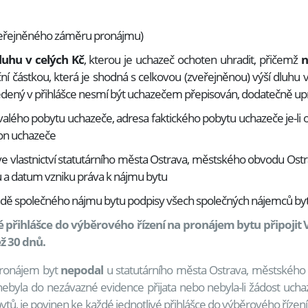
e zveřejněného záměru pronájmu)
luhu v celých Kč
, kterou je uchazeč ochoten uhradit, přičemž
n
nční částkou, která je shodná s celkovou (zveřejněnou) výší dluh
edený v přihlášce nesmí být uchazečem přepisován, dodatečně u
valého pobytu uchazeče, adresa faktického pobytu uchazeče je-li o
efon uchazeče
u ve vlastnictví statutárního města Ostrava, městského obvodu Ostra
tu a datum vzniku práva k nájmu bytu
padě společného nájmu bytu podpisy všech společných nájemců by
 přihlášce do výběrového řízení na pronájem bytu připojit V
ež 30 dnů.
pronájem byt
nepodal
u statutárního města Ostrava, městského
byla do nezávazné evidence přijata nebo nebyla-li žádost ucha
ytů, je povinen ke každé jednotlivé přihlášce do výběrového řízení p