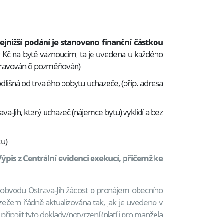
ejnižší podání je stanoveno finanční částkou
u v Kč na bytě váznoucím, ta je uvedena u každého
pravován či pozměňován)
dlišná od trvalého pobytu uchazeče, (příp. adresa
va-Jih, který uchazeč (nájemce bytu) vyklidí a bez
tu)
ýpis z Centrální evidenci exekucí, přičemž ke
 obvodu Ostrava-Jih žádost o pronájem obecního
zečem řádně aktualizována tak, jak je uvedeno v
řipojit tyto doklady/potvrzení (platí i pro manžela