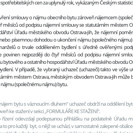
potřebitelských cen za uplynulý rok, vykázaným Českým statist
avření smlouvy o nájmu obecního bytu zároveň nájemcem (společn
o čtyř měsíců od podpisu nájemní smlouvy se statutárním měste
dářství Úřadu městského obvodu Ostrava-Jih, že nájemní poměr
 nebo písemnou dohodou o ukončení nájmu (společného nájmu) b
manželů o trvale odděleném bydlení s úředně ověřenými podpi
 je povinen nejpozději do čtyř měsíců od podpisu nájemní sm
bytového a ostatního hospodářství Úřadu městského obvodu Ostrava
bydlení. V případě, že vybraný uchazeč (uchazeči) takto ve výše
tárním městem Ostrava, městským obvodem Ostrava-Jih může být
 k nájmu (společnému nájmu) bytu.
ronájem bytu s váznoucím dluhem“ uchazeč obdrží na oddělení by
roveň ke stažení v sekci „FORMULÁŘE KE STAŽENÍ“.
řízení odevzdají podepsanou přihlášku na podatelně Úřadu mě
u), a to pro každý byt, o nějž se uchází, v samostatné zalepené obá