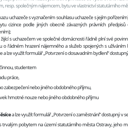
, resp. společným nájemcem, bytu ve vlastnictví statutárního mě
ůkazu uchazeče s vyznačením souhlasu uchazeče s jejím pořízením
ytu cizince podle jiných obecně závazných právních předpisů 
ením);
ijící s uchazečem ve společné domácnosti řádně plní své povinnost
 řádném hrazení nájemného a služeb spojených s užíváním byt
íce a lze využít formulář „Potvrzení o dosavadním bydlení“ dostu
činnou, studentem
adu práce,
ho zabezpečení nebo jiného obdobného příjmu,
 dávek hmotné nouze nebo jiného obdobného příjmu
měsíce
a lze využít formulář „Potvrzení o zaměstnání“ dostupný v
i s trvalým pobytem na území statutárního města Ostravy, jeho 