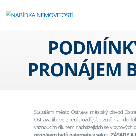
PODMÍNKY
PRONÁJEM 
Statutární město Ostrava, městský obvod Ostra
Ostrava-Jih, ve znění pozdějších změn a doplň
váznoucím dluhem nacházejících se v bytových d
pronájem bytů naleznete v sekci „ZÁSADY A