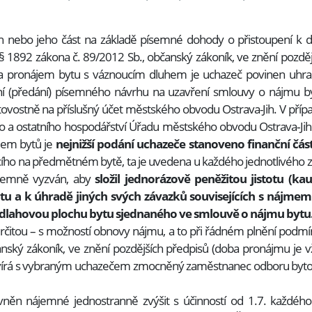
luh nebo jeho část na základě písemné dohody o přistoupení k
 1892 zákona č. 89/2012 Sb., občanský zákoník, ve znění pozděj
na pronájem bytu s váznoucím dluhem je uchazeč povinen uhra
í (předání) písemného návrhu na uzavření smlouvy o nájmu byt
vostně na příslušný účet městského obvodu Ostrava-Jih. V příp
o a ostatního hospodářství Úřadu městského obvodu Ostrava‑Ji
ájem bytů je
nejnižší podání uchazeče stanoveno finanční čás
oucího na předmětném bytě, ta je uvedena u každého jednotlivéh
semně vyzván, aby
složil jednorázově peněžitou jistotu (ka
tu a k úhradě jiných svých závazků souvisejících s nájmem
lahovou plochu bytu sjednaného ve smlouvě o nájmu bytu
itou – s možností obnovy nájmu, a to při řádném plnění podmín
bčanský zákoník, ve znění pozdějších předpisů (doba pronájmu j
avírá s vybraným uchazečem zmocněný zaměstnanec odboru byto
rávněn nájemné jednostranně zvýšit s účinností od 1.7. každého