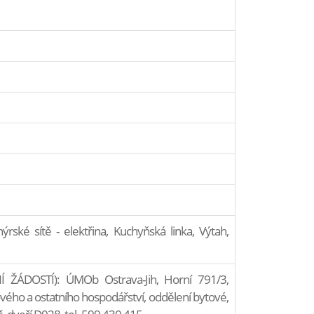
ýrské sítě - elektřina, Kuchyňská linka, Výtah,
ÁDOSTÍ): ÚMOb Ostrava-Jih, Horní 791/3,
ého a ostatního hospodářství, oddělení bytové,