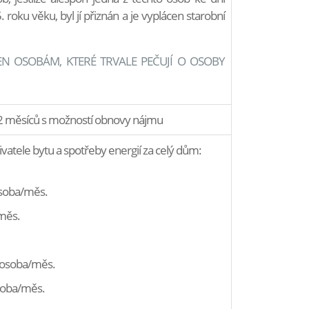
 roku věku, byl jí přiznán a je vyplácen starobní
N OSOBÁM, KTERÉ TRVALE PEČUJÍ O OSOBY
12 měsíců s možností obnovy nájmu
ivatele bytu a spotřeby energií za celý dům:
osoba/měs.
měs.
č/osoba/měs.
osoba/měs.