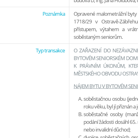
budova D, Ing. Jana Holubová, 
Poznámka
Opravené malometrážní byty
1718/29 v Ostravě-Zábřehu
přístupem, výtahem a vrátn
soběstaným seniorům.
Typ transakce
O ZAŘAZENÍ DO NEZÁVAZNÉ
BYTOVÉM SENIORSKÉM DOMĚ
K PRÁVNÍM ÚKONŮM, KTER
MĚSTSKÉHO OBVODU OSTRAVA
NÁJEM BYTU V BYTOVÉM SEN
soběstačnou osobu (jednot
roku věku, byl jí přiznán a
soběstačné osoby (manže
podání žádosti dosáhl 65. 
nebo invalidní důchod;
dvojice soběstačných oso