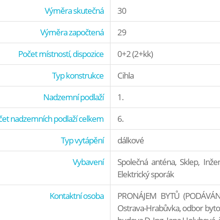
Výměra skutečná
30
Výměra započtená
29
Počet místností, dispozice
0+2 (2+kk)
Typ konstrukce
Cihla
Nadzemní podlaží
1.
čet nadzemních podlaží celkem
6.
Typ vytápění
dálkové
Vybavení
Společná anténa, Sklep, Inžen
Elektrický sporák
Kontaktní osoba
PRONÁJEM BYTŮ (PODÁVÁNÍ Ž
Ostrava-Hrabůvka, odbor bytov