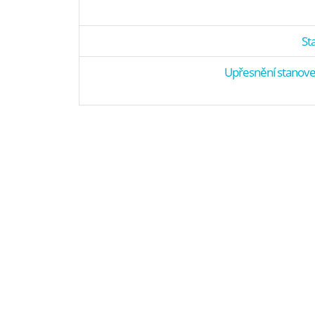
St
Upřesnění stanov