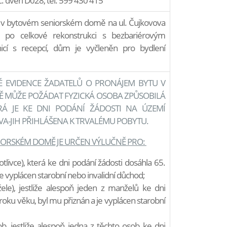
č. dveří D028, tel. 599 430 415
 v bytovém seniorském domě na ul. Čujkovova
 po celkové rekonstrukci s bezbariérovým
icí s recepcí, dům je vyčleněn pro bydlení
 EVIDENCE ŽADATELŮ O PRONÁJEM BYTU V
 MŮŽE POŽÁDAT FYZICKÁ OSOBA ZPŮSOBILÁ
Á JE KE DNI PODÁNÍ ŽÁDOSTI NA ÚZEMÍ
-JIH PŘIHLÁŠENA K TRVALÉMU POBYTU.
IORSKÉM DOMĚ JE URČEN VÝLUČNĚ PRO:
livce), která ke dni podání žádosti dosáhla 65.
 je vyplácen starobní nebo invalidní důchod;
le), jestliže alespoň jeden z manželů ke dni
roku věku, byl mu přiznán a je vyplácen starobní
b, jestliže alespoň jedna z těchto osob ke dni