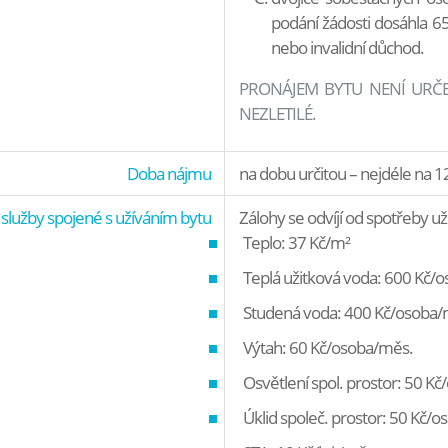
podání žádosti dosáhla 65.
nebo invalidní důchod.
PRONÁJEM BYTU NENÍ URČE
NEZLETILÉ.
Doba nájmu
na dobu určitou – nejdéle na 
 služby spojené s užíváním bytu
Zálohy se odvíjí od spotřeby už
Teplo: 37 Kč/m²
Teplá užitková voda: 600 Kč/
Studená voda: 400 Kč/osoba/
Výtah: 60 Kč/osoba/měs.
Osvětlení spol. prostor: 50 K
Úklid společ. prostor: 50 Kč/