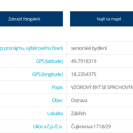
Zobrazit fotogalerii
Najít na mapě
p pronájmu, výběrového řízení
seniorské bydlení
GPS (latitude)
49.7918319
GPS (longitude)
18.2354375
Popis
VZOROVÝ BYT SE SPRCHOVÝ
Obec
Ostrava
Lokalita
Zábřeh
Ulice a č.p./č.o.
Čujkovova 1718/29