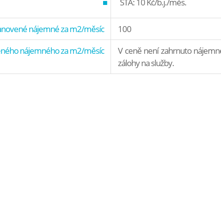
STA: 10 Kč/b.j./měs.
anovené nájemné za m2/měsíc
100
eného nájemného za m2/měsíc
V ceně není zahrnuto nájemné
zálohy na služby.