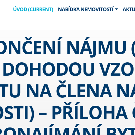
ÚVOD
(CURRENT)
NABÍDKA NEMOVITOSTÍ
AKTU
ONČENÍ NÁJMU 
 DOHODOU VZOR
TU NA ČLENA N
I) – PŘÍLOHA Č
RONAJÍMÁNÍ BY