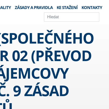
ALITY
ZÁSADY A PRAVIDLA
KE STAŽENÍ
KONTAKTY
(SPOLEČNÉHO
 02 (PŘEVOD
ÁJEMCOVY
. 9 ZÁSAD
TŮ