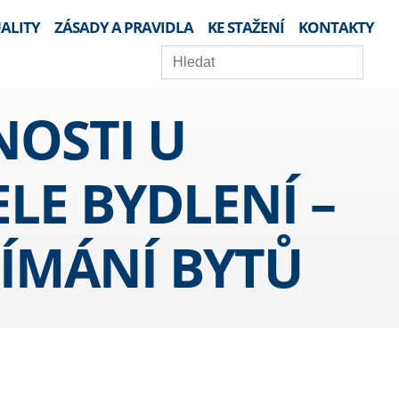
ALITY
ZÁSADY A PRAVIDLA
KE STAŽENÍ
KONTAKTY
NOSTI U
E BYDLENÍ –
JÍMÁNÍ BYTŮ