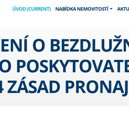
ÚVOD
(CURRENT)
NABÍDKA NEMOVITOSTÍ
AKTU
ENÍ O BEZDLUŽ
 POSKYTOVATEL
 4 ZÁSAD PRONA