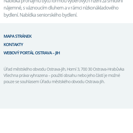
Nabídka pronájmu bytů formou výběrových řízení za smluvní
nájemné, s váznoucím dluhem a v rámci nízkonákladového
bydlení. Nabídka seniorského bydlení.
MAPA STRÁNEK
KONTAKTY
WEBOVÝ PORTÁL OSTRAVA – JIH
Úřad městského obvodu Ostrava-Jih, Horní 3, 700 30 Ostrava-Hrabůvka
Všechna práva vyhrazena – použití obsahu nebo jeho částí je možné
pouze se souhlasem Úřadu městského obvodu Ostrava-Jih.