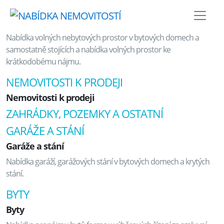
NEBYTOVÉ PROSTORY
Nebytové prostory a krátkodobý nájem
Nabídka volných nebytových prostor v bytových domech a
samostatně stojících a nabídka volných prostor ke
krátkodobému nájmu.
NEMOVITOSTI K PRODEJI
Nemovitosti k prodeji
ZAHRÁDKY, POZEMKY A OSTATNÍ
GARÁŽE A STÁNÍ
Garáže a stání
Nabídka garáží, garážových stání v bytových domech a krytých
stání.
BYTY
Byty