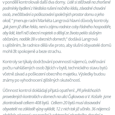
v pondělí kontrolovali další dva domy.
Lidé si stěžovali na zhoršené
podmínky bydlení z hlediska rušení nočního klidu, závadné chování
osob, znečišťování a poškozování společných prostor domu a jeho
okolí,
“ jmenuje radní Markéta Langrová hlavní důvody kontroly.
„
Jak jsem již dříve řekla, není v zájmu radnice coby řádného hospodáře,
aby lidé, kteří ničí obecní majetek a dělají ze života peklo slušným
občanům,
nadále žili v obecních domech
,“ dodává Langrová
s ujištěním, že radnice dělá vše proto, aby slušní obyvatelé domů
mohli žít spokojeně a beze strachu.
Kontroly se týkaly dodržování povinností nájemců, ověřování
počtu nahlášených osob žijících v bytě, technického stavu bytů
včetně závad a poškození obecního majetku. Výsledky budou
známy po vyhodnocení zjištěných skutečností.
Účinnost kontrol dokládají přijatá opatření: „
Při předchozích
provedených kontrolách v domech na ulici Čujkovova a V. Košaře jsme
zkontrolovali celkem 408 bytů. Celkem 20 bytů musí dosavadní
obyvatelé na základě výzvy vyklidit, 12 z nich tak již učinilo. 36 nájemců