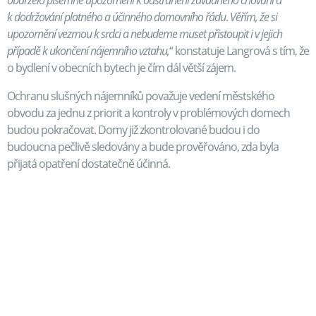
obdrželo
písemné upozornění k odstranění závadného chování a
k dodržování platného a účinného domovního řádu
.
Věřím, že si
upozornění vezmou k srdci a nebudeme muset přistoupit i v jejich
případě k ukončení nájemního vztahu,
“ konstatuje Langrová s tím, že
o bydlení v obecních bytech je čím dál větší zájem.
Ochranu slušných nájemníků považuje vedení městského
obvodu za jednu z priorit a kontroly v problémových domech
budou pokračovat. Domy již zkontrolované budou i do
budoucna pečlivě sledovány a bude prověřováno, zda byla
přijatá opatření dostatečně účinná.