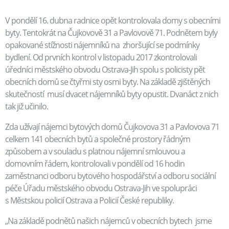
V pondělí 16. dubna radnice opět kontrolovala domy s obecními
byty. Tentokrát na Čujkovově 31 a Pavlovově 71. Podnětem byly
opakované stížnosti nájemníků na zhoršující se podmínky
bydlení. Od prvních kontrol v listopadu 2017 zkontrolovali
úředníci městského obvodu Ostrava-Jih spolu s policisty pět
obecních domů se čtyřmi sty osmi byty. Na základě zjištěných
skutečností musí dvacet nájemníků byty opustit. Dvanáct z nich
tak již učinilo.
Zda užívají nájemci bytových domů Čujkovova 31 a Pavlovova 71
celkem 141 obecních bytů a společné prostory řádným
způsobem a v souladu s platnou nájemní smlouvou a
domovním řádem, kontrolovali v pondělí od 16 hodin
zaměstnanci odboru bytového hospodářství a odboru sociální
péče Úřadu městského obvodu Ostrava-Jih ve spolupráci
s Městskou policií Ostrava a Policií České republiky.
„Na základě podnětů našich nájemců v obecních bytech jsme