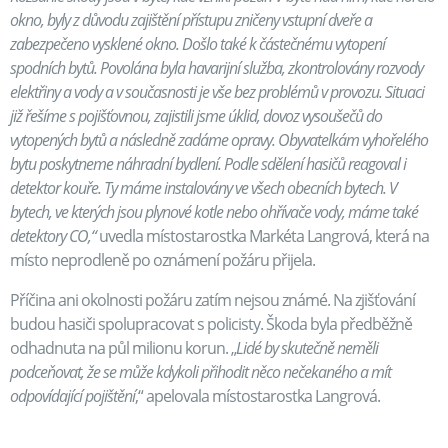
okno, byly z důvodu zajištění přístupu zničeny vstupní dveře a
zabezpečeno vysklené okno. Došlo také k částečnému vytopení
spodních bytů. Povolána byla havarijní služba, zkontrolovány rozvody
elektřiny a vody a v současnosti je vše bez problémů v provozu. Situaci
již řešíme s pojišťovnou, zajistili jsme úklid, dovoz vysoušečů do
vytopených bytů a následně zadáme opravy. Obyvatelkám vyhořelého
bytu poskytneme náhradní bydlení. Podle sdělení hasičů reagoval i
detektor kouře. Ty máme instalovány ve všech obecních bytech. V
bytech, ve kterých jsou plynové kotle nebo ohřívače vody, máme také
detektory CO,“
uvedla místostarostka Markéta Langrová, která na
místo neprodleně po oznámení požáru přijela.
Příčina ani okolnosti požáru zatím nejsou známé. Na zjišťování
budou hasiči spolupracovat s policisty. Škoda byla předběžně
odhadnuta na půl milionu korun. „
Lidé by skutečně neměli
podceňovat, že se může kdykoli přihodit něco nečekaného a mít
odpovídající pojištění
,“ apelovala místostarostka Langrová.