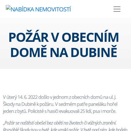
POŽÁR V OBECNÍM
DOMĚ NA DUBINĚ
V úterý 14. 6. 2022 došlo v jednom z obecních domů na ul. J.
Škody na Dubině k požáru. V sedmém patře paneláku hořel
jeden z bytů. Policisté s hasiči evakuovali 25 lidí, psa i morče.
„
Požár se naštěstí obešel bez obětí na životech či vážných zranění.
Rozsáhlé škody jsou v bytě, kde vznikl požár. V bytě nad ním, kde hořelo