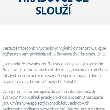
SLOUŽÍ
Vestavba tří osobních hydraulických výtahů o nosnosti 630 kg se
čtyřmi stanicemi probíhala od 15. července do 7. listopadu 2019.
„Jsem ráda, že již výtahy slouží a usnadní ubytovaným seniorům
život,“ uvedla místostarostka Markéta Langrová, která se přišla na
zahájení provozu podívat a vyzkoušet spolu s obyvateli domu
ovládání na čip a bezproblémový chod výtahů .
Výtahy mají jedno nástupiště do výtahů vybudované vždy
z venkovního prostředí, je tedy průchozí, a ostatní 3 nástupiště
jsou umístěny ve společných chodbách, v jednotlivých
nadzemních podlažích bytových domů. Realizaci provedla firma