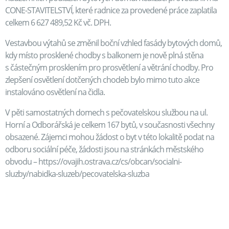
CONE-STAVITELSTVÍ, které radnice za provedené práce zaplatila
celkem 6 627 489,52 Kč vč. DPH.
Vestavbou výtahů se změnil boční vzhled fasády bytových domů,
kdy místo prosklené chodby s balkonem je nově plná stěna
s částečným prosklením pro prosvětlení a větrání chodby. Pro
zlepšení osvětlení dotčených chodeb bylo mimo tuto akce
instalováno osvětlení na čidla.
V pěti samostatných domech s pečovatelskou službou na ul.
Horní a Odborářská je celkem 167 bytů, v současnosti všechny
obsazené. Zájemci mohou žádost o byt v této lokalitě podat na
odboru sociální péče, žádosti jsou na stránkách městského
obvodu – https://ovajih.ostrava.cz/cs/obcan/socialni-
sluzby/nabidka-sluzeb/pecovatelska-sluzba