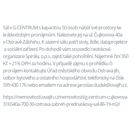
Sál v G-CENTRUM s kapacitou 50 osob nabízí své prostory ke
krátkodobým pronájmům. Naleznete jej na ul. Čujkovova 40a
v Ostravě-Zábřehu. K zázemí sálu patří stoly, židle, dataprojektor
a sociální zařízení. Po dohodě vám sousedící nezisková
organizace Spirála, o.p.s. zajistí také pohoštění. Nájemné činí 350
Kč + 21% DPH za hodinu. V případě zájmu o prohlídku či
pronájem kontaktujte Úřad městského obvodu Ostrava-Jih,
odbor bytového a ostatního hospodářství, telefonicky na čísle
599 430 176 nebo emailem na adrese jaroslav.dudek@ovajih.cz.
https://nemovitosti.ovajih.cz/nemovitosti/g-centrum-cujkovova-
316540a-700-30-ostrava-zabreh-prednaskovy-sal-86-19-m2/