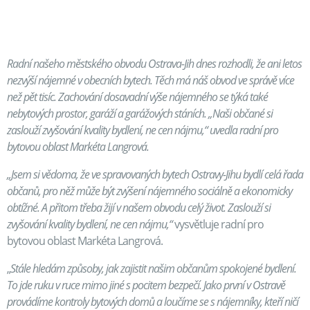
Radní našeho městského obvodu Ostrava-Jih dnes rozhodli, že ani letos
nezvýší nájemné v obecních bytech. Těch má náš obvod ve správě více
než pět tisíc. Zachování dosavadní výše nájemného se týká také
nebytových prostor, garáží a garážových stáních. „Naši občané si
zaslouží zvyšování kvality bydlení, ne cen nájmu,“ uvedla radní pro
bytovou oblast Markéta Langrová.
„Jsem si vědoma, že ve spravovaných bytech Ostravy-Jihu bydlí celá řada
občanů, pro něž může být zvýšení nájemného sociálně a ekonomicky
obtížné. A přitom třeba žijí v našem obvodu celý život. Zaslouží si
zvyšování kvality bydlení, ne cen nájmu,“
vysvětluje radní pro
bytovou oblast Markéta Langrová.
„
Stále hledám způsoby, jak zajistit našim občanům spokojené bydlení.
To jde ruku v ruce mimo jiné s pocitem bezpečí. Jako první v Ostravě
provádíme kontroly bytových domů a loučíme se s nájemníky, kteří ničí