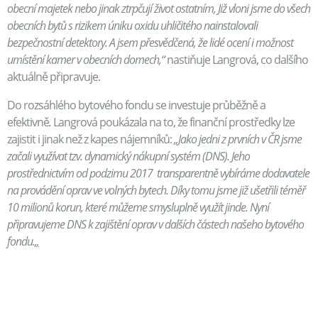
obecní majetek nebo jinak ztrpčují život ostatním, Již vloni jsme do všech
obecních bytů s rizikem úniku oxidu uhličitého nainstalovali
bezpečnostní detektory. A jsem přesvědčená, že lidé ocení i možnost
umístění kamer v obecních domech,“
nastiňuje Langrová, co dalšího
aktuálně připravuje.
Do rozsáhlého bytového fondu se investuje průběžně a
efektivně
.
Langrová poukázala na to, že finanční prostředky lze
zajistit i jinak než z kapes nájemníků:
„Jako jedni z prvních v ČR jsme
začali využívat
tzv. dynamický nákupní systém (DNS). Jeho
prostřednictvím
od podzimu 2017 transparentně vybíráme dodavatele
na provádění oprav ve volných bytech. Díky tomu jsme již ušetřili téměř
10 milionů korun, které můžeme smysluplně využít jinde. Nyní
připravujeme DNS k zajištění oprav v dalších částech našeho bytového
fondu.
„